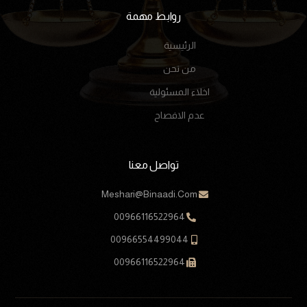
روابط مهمة
الرئيسية
من نحن
اخلاء المسئولية
عدم الافصاح
تواصل معنا
Meshari@Binaadi.Com
00966116522964
00966554499044
00966116522964
طلب إستشارة