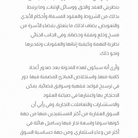
بنظريتي العقد والحق, ووسائل الإثبات, وما يرتبط
بذلك من الشروط والعقود المسماة وأحكام الأيدي
والتعويض, يضاف لذلك ما يتعلق بقضاء الأسرة من
فسخ وخلع ونفقة وحضانة, وفي الجانب الجنائي:
نظرية التهمة وكيفية إثباتها والعقوبات وتقديرها
ونحو ذلك.
وأرى أنه سيكون لهذه المدونة بعد صدور أعداد
كافية منها, واستخلاص المبادئ المضمنة فيها: دور
في ترسيخ قواعد فقهية وسوابق قضائية, يمكن
الاحتجاج بها واعتبارها في صياغة العقود
والاستشارات والتعاملات التجارية, وفي رأيي أن
السوق العقارية من أكثر المستفيدين منها من جهة
كونها سوقا واسعة تدار فيها رساميل هائلة في
أكثر من وعاء استثماري, ومن جهة حساسية السوق