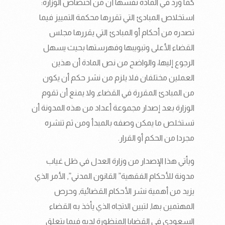
كما ورد في المادة نفسها أن من اختصاص الوزارة:
استخلاص المبادئ التي تقررها محكمة التمييز فيما
تصدره من أحكام أو المبادئ التي يقررها مجلس
القضاء الأعلى وتبويبها وفهرستها بحيث يسهل
الرجوع إليها، والواضح من نص المادة أن هذين
العملين مختلفان فلا يلزم من نشر حكم أن يكون
من المبادئ المقررة في القضاء, ولا يمنع أن تقوم
الوزارة بعد إصدار مجموعة أعداد من هذه المدونة أن
تستخلص ما يمكن وصفه بالمبدأ ومن ثم تنشره
مجردا من الحكم أو القرار.
ويأتي هذا الإصدار من وزارة العدل في ظل غياب
مدونة للأحكام الفقهية” القانون المدني”, الأمر الذي
يزيد من أهمية نشر الأحكام القضائية, وحرص
المهتمين بها, لتبين الاتجاه الذي يأخذ به القضاء
السعودي في القضايا المنظورة لديه فيما يتعلق